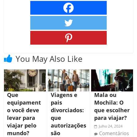
You May Also Like
Que
Viagens e
Mala ou
equipament
pais
Mochila: O
o você deve
divorciados:
que escolher
levar para
que
para viajar?
viajar pelo
autorizações
Julho 24, 2024
mundo?
são
Comentários