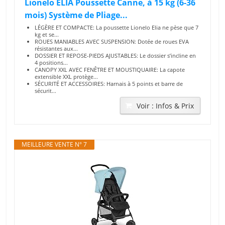
Lionelo ELIA Poussette Canne, à 15 kg (6-36
mois) Système de Pliage...
LÉGÈRE ET COMPACTE: La poussette Lionelo Elia ne pèse que 7
kg et se...
ROUES MANIABLES AVEC SUSPENSION: Dotée de roues EVA
résistantes aux...
DOSSIER ET REPOSE-PIEDS AJUSTABLES: Le dossier s’incline en
4 positions...
CANOPY XXL AVEC FENÊTRE ET MOUSTIQUAIRE: La capote
extensible XXL protège...
SÉCURITÉ ET ACCESSOIRES: Harnais à 5 points et barre de
sécurit...
Voir : Infos & Prix
MEILLEURE VENTE N° 7