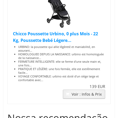
Chicco Poussette Urbino, 0 plus Mois - 22
Kg, Poussette Bebé Légere...
URBINO: la poussette qui allie légèreté et maniabilité, en
assurant...
HOMOLOGUEE DEPUIS LA NAISSANCE: urbino est homologuée
de la naissance...
FERMETURE INTELLIGENTE: elle se ferme d'une seule main et,
une fois...
PRATIQUE ET LÉGÈRE: une fois fermée, elle est extrêmement
facile...
VOYAGE CONFORTABLE: urbino est doté d'un siège large et
confortable avec...
139 EUR
Voir : Infos & Prix
Nossa recomendação