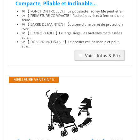
Compacte, Pliable et Inclinable...
୨୧ 【 FONCTION TROLLEY】 La poussette Trolley Me peut être...
୨୧ 【 FERMETURE COMPACTE】Facile à ouvrir et à fermer d'une
seule...
୨୧ 【 BARRE DE MAINTIEN】 Équipée d'une barre de protection
avec...
୨୧ 【 CONFORTABLE 】Le large siège, les bretelles matelassées
et la...
୨୧ 【 DOSSIER INCLINABLE】Le dossier est inclinable et peut
être...
Voir : Infos & Prix
MEILLEURE VENTE N° 6