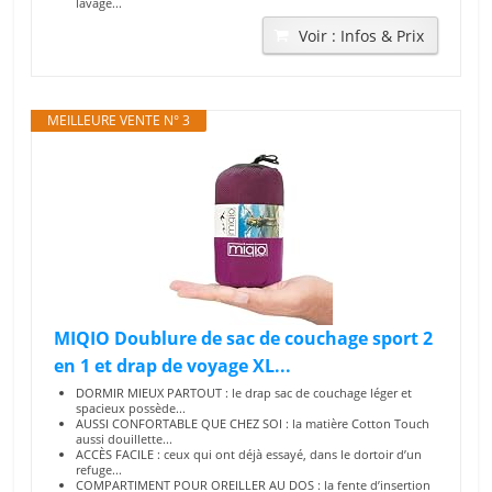
lavage...
Voir : Infos & Prix
MEILLEURE VENTE N° 3
MIQIO Doublure de sac de couchage sport 2
en 1 et drap de voyage XL...
DORMIR MIEUX PARTOUT : le drap sac de couchage léger et
spacieux possède...
AUSSI CONFORTABLE QUE CHEZ SOI : la matière Cotton Touch
aussi douillette...
ACCÈS FACILE : ceux qui ont déjà essayé, dans le dortoir d’un
refuge...
COMPARTIMENT POUR OREILLER AU DOS : la fente d’insertion