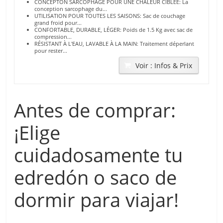
CONCEPTON SARCOPHAGE POUR UNE CHALEUR CIBLÉE: La
conception sarcophage du...
UTILISATION POUR TOUTES LES SAISONS: Sac de couchage
grand froid pour...
CONFORTABLE, DURABLE, LÉGER: Poids de 1.5 Kg avec sac de
compression...
RÉSISTANT À L'EAU, LAVABLE À LA MAIN: Traitement déperlant
pour rester...
Voir : Infos & Prix
Antes de comprar:
¡Elige
cuidadosamente tu
edredón o saco de
dormir para viajar!