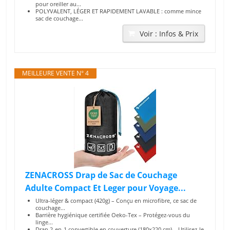
pour oreiller au...
POLYVALENT, LÉGER ET RAPIDEMENT LAVABLE : comme mince
sac de couchage...
Voir : Infos & Prix
MEILLEURE VENTE N° 4
ZENACROSS Drap de Sac de Couchage
Adulte Compact Et Leger pour Voyage...
Ultra-léger & compact (420g) – Conçu en microfibre, ce sac de
couchage...
Barrière hygiénique certifiée Oeko-Tex – Protégez-vous du
linge...
Drap 2-en-1 convertible en couverture (180x220 cm) – Utilisez-le