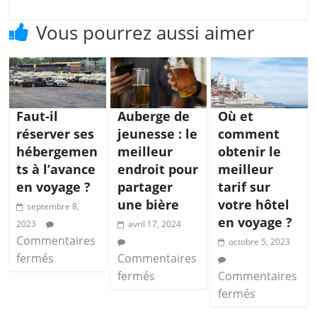
Vous pourrez aussi aimer
Faut-il
Auberge de
Où et
réserver ses
jeunesse : le
comment
hébergemen
meilleur
obtenir le
ts à l’avance
endroit pour
meilleur
en voyage ?
partager
tarif sur
une bière
votre hôtel
septembre 8,
en voyage ?
2023
avril 17, 2024
Commentaires
octobre 5, 2023
fermés
Commentaires
fermés
Commentaires
fermés